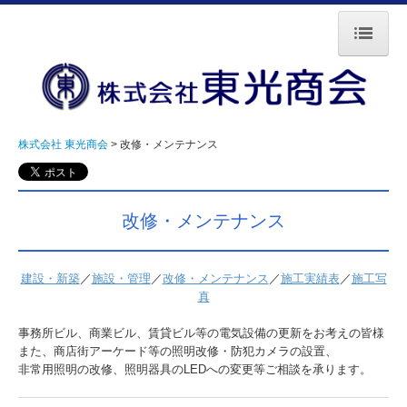
株式会社 東光商会
会社情報
株式会社 東光商会
改修・メンテナンス
施工実績
取り組み
改修・メンテナンス
採用概要
お問合せ
建設・新築
／
施設・管理
／
改修・メンテナンス
／
施工実績表
／
施工写
真
事務所ビル、商業ビル、賃貸ビル等の電気設備の更新をお考えの皆様
また、商店街アーケード等の照明改修・防犯カメラの設置、
非常用照明の改修、照明器具のLEDへの変更等ご相談を承ります。